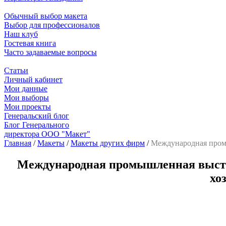
Обычный выбор макета
Выбор для профессионалов
Наш клуб
Гостевая книга
Часто задаваемые вопросы
Статьи
Личный кабинет
Мои данные
Мои выборы
Мои проекты
Генеральский блог
Блог Генерального
директора ООО "Макет"
Главная
/
Макеты
/
Макеты других фирм
/
Международная промы
Международная промышленная выстав
хо